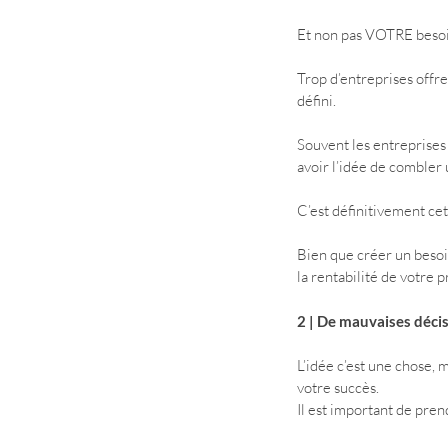
Et non pas VOTRE besoi
Trop d’entreprises offre
défini. 
Souvent les entreprises 
avoir l’idée de combler 
C’est définitivement ce
Bien que créer un besoin
la rentabilité de votre p
2 | De mauvaises déci
L’idée c’est une chose, 
votre succès.
Il est important de pre