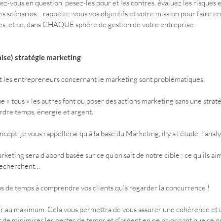
z-vous en question, pesez-les pour et les contres, évaluez les risques 
es scénarios… rappelez-vous vos objectifs et votre mission pour faire en
ées, et ce, dans CHAQUE sphère de gestion de votre entreprise.
ise) stratégie marketing
nt les entrepreneurs concernant le marketing sont problématiques.
e « tous » les autres font ou poser des actions marketing sans une stratég
rdre temps, énergie et argent.
ept, je vous rappellerai qu’à la base du Marketing, il y a l’étude, l’analy
eting sera d’abord basée sur ce qu’on sait de notre cible ; ce qu’ils aim
 recherchent…
us de temps à comprendre vos clients qu’à regarder la concurrence ! 
ier au maximum. Cela vous permettra de vous assurer une cohérence et 
 de minimiser les pertes de temps et d’argent en ne priorisant que ce qu