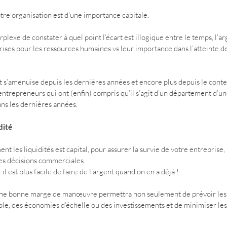
tre organisation est d’une importance capitale.
rplexe de constater à quel point l’écart est illogique entre le temps, l’ar
ises pour les ressources humaines vs leur importance dans l’atteinte de
s’amenuise depuis les dernières années et encore plus depuis le conte
entrepreneurs qui ont (enfin) compris qu’il s’agit d’un département d’
ns les dernières années.
dité
t les liquidités est capital, pour assurer la survie de votre entreprise, 
des décisions commerciales.
il est plus facile de faire de l’argent quand on en a déjà !
r une bonne marge de manœuvre permettra non seulement de prévoir les 
ple, des économies d’échelle ou des investissements et de minimiser les 