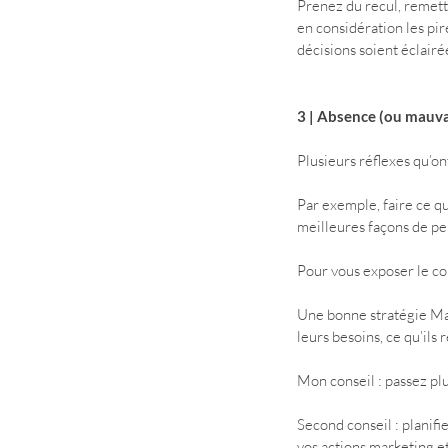
Prenez du recul, remette
en considération les pir
décisions soient éclair
3 | Absence (ou mauva
Plusieurs réflexes qu’o
Par exemple, faire ce qu
meilleures façons de pe
Pour vous exposer le conc
Une bonne stratégie Mark
leurs besoins, ce qu’ils
Mon conseil : passez pl
Second conseil : planif
vos actions marketing et