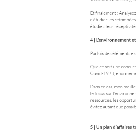
Et finalement : Analysez
d’étudier les retombées 
étudiez leur réceptivité
4 | L’environnement e
Parfois des éléments ex
Que ce soit une concurr
Covid-19 !!), énormémen
Dans ce cas, mon meille
le focus sur l’environnem
ressources, les opportuni
évitez autant que possib
5 | Un plan d’affaires