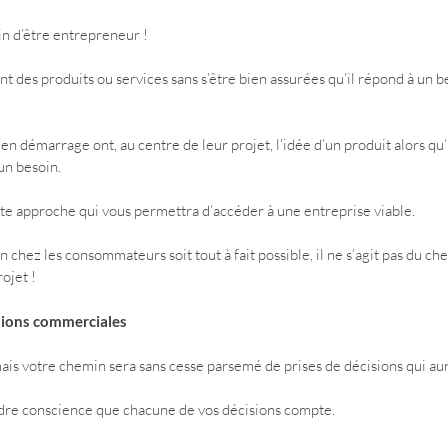
n d’être entrepreneur !
nt des produits ou services sans s’être bien assurées qu’il répond à un be
en démarrage ont, au centre de leur projet, l’idée d’un produit alors qu’i
un besoin. 
tte approche qui vous permettra d’accéder à une entreprise viable.
 chez les consommateurs soit tout à fait possible, il ne s’agit pas du chem
rojet !
sions commerciales
mais votre chemin sera sans cesse parsemé de prises de décisions qui au
ndre conscience que chacune de vos décisions compte. 