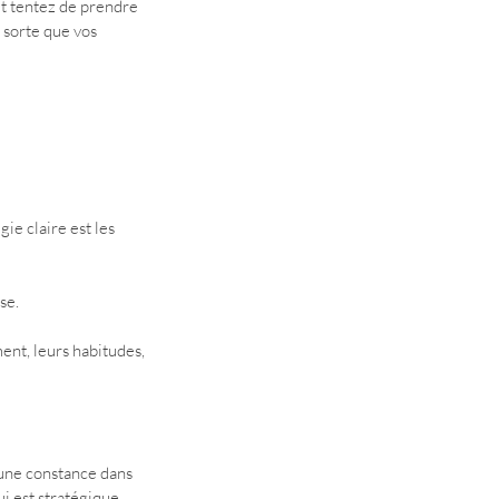
et tentez de prendre 
 sorte que vos 
ie claire est les 
se. 
ent, leurs habitudes, 
une constance dans 
i est stratégique.