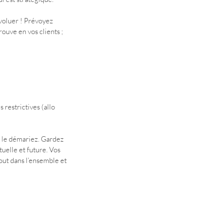
évoluer ! Prévoyez 
ouve en vos clients ; 
restrictives (allo 
s le démariez. Gardez 
tuelle et future. Vos 
tout dans l’ensemble et 