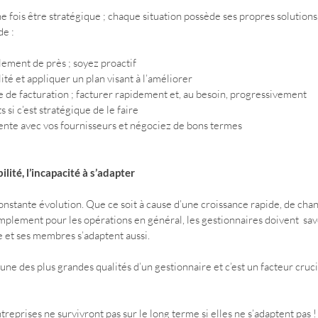
e fois être stratégique ; chaque situation possède ses propres solution
de :
lement de près ; soyez proactif
ité et appliquer un plan visant à l’améliorer
 de facturation ; facturer rapidement et, au besoin, progressivement
s si c’est stratégique de le faire
nte avec vos fournisseurs et négociez de bons termes
ilité, l’incapacité à s’adapter
onstante évolution. Que ce soit à cause d’une croissance rapide, de cha
implement pour les opérations en général, les gestionnaires doivent  savo
e et ses membres s’adaptent aussi.
’une des plus grandes qualités d’un gestionnaire et c’est un facteur cruci
eprises ne survivront pas sur le long terme si elles ne s’adaptent pas !