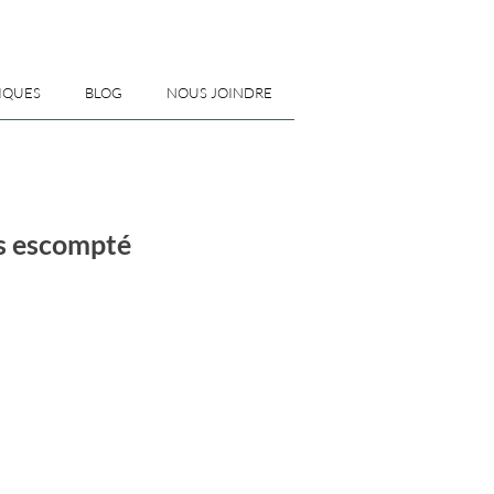
IQUES
BLOG
NOUS JOINDRE
ès escompté