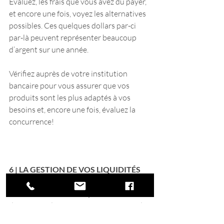
Évaluez, les frais que vous avez dû payer, 
et encore une fois, voyez les alternatives 
possibles. Ces quelques dollars par-ci 
par-là peuvent représenter beaucoup 
d’argent sur une année.
Vérifiez auprès de votre institution 
bancaire pour vous assurer que vos 
produits sont les plus adaptés à vos 
besoins et, encore une fois, évaluez la 
concurrence!
6 | LA GESTION DE VOS LIQUIDITÉS
Vous avez de bonnes liquidités? Si elles 
demeurent dans votre compte à attendre 
d’être accumulées, je vous annonce que 