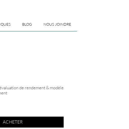
IQUES
BLOG
NOUS JOINDRE
 évaluation de rendement & modèle
ment
ACHETER